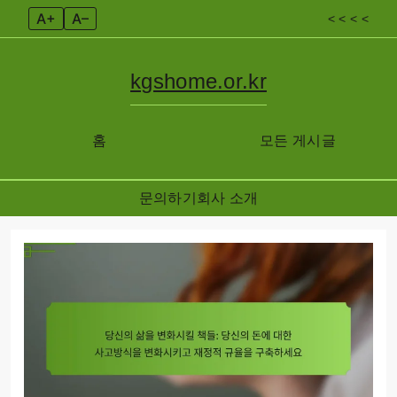
A+
A–
< < < <
kgshome.or.kr
홈
모든 게시글
문의하기
회사 소개
Skip
to
content