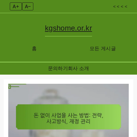
A+
A–
< < < <
kgshome.or.kr
홈
모든 게시글
문의하기
회사 소개
Skip
to
content