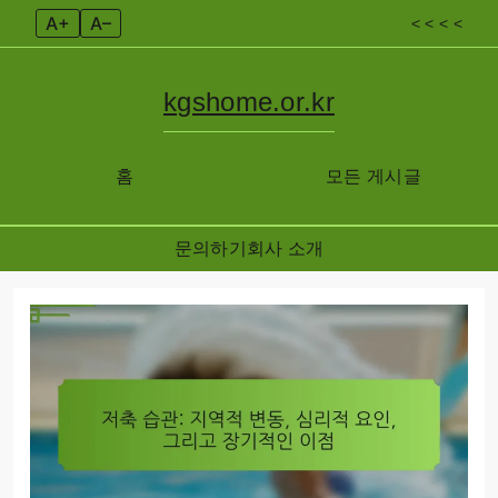
A+
A–
< < < <
kgshome.or.kr
홈
모든 게시글
문의하기
회사 소개
Skip
to
content